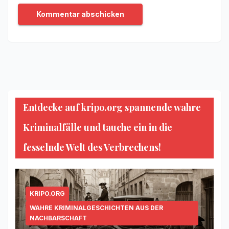
Entdecke auf kripo.org spannende wahre
Kriminalfälle und tauche ein in die
fesselnde Welt des Verbrechens!
KRIPO.ORG
WAHRE KRIMINALGESCHICHTEN AUS DER
NACHBARSCHAFT