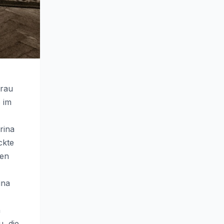
Frau
 im
rina
ckte
den
ina
n
, die