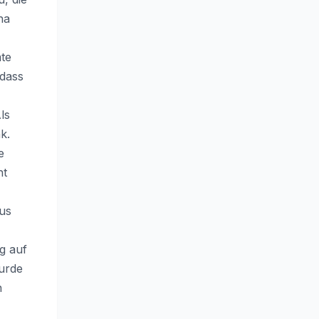
na
mte
 dass
ls
k.
e
ht
aus
g auf
wurde
n