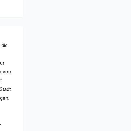
 die
nur
m von
t
Stadt
egen.
–