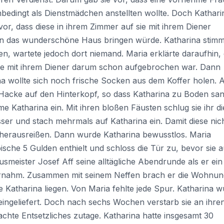
bedingt als Dienstmädchen anstellten wollte. Doch Kathari
vor, dass diese in ihrem Zimmer auf sie mit ihrem Diener
r in das wunderschöne Haus bringen würde. Katharina stim
n, wartete jedoch dort niemand. Maria erklärte daraufhin,
ame mit ihrem Diener darum schon aufgebrochen war. Dann
a wollte sich noch frische Socken aus dem Koffer holen. A
r Hacke auf den Hinterkopf, so dass Katharina zu Boden san
 Katharina ein. Mit ihren bloßen Fäusten schlug sie ihr di
er und stach mehrmals auf Katharina ein. Damit diese nic
ge herausreißen. Dann wurde Katharina bewusstlos. Maria
sche 5 Gulden enthielt und schloss die Tür zu, bevor sie 
eister Josef Aff seine alltägliche Abendrunde als er ein
nahm. Zusammen mit seinem Neffen brach er die Wohnun
 Katharina liegen. Von Maria fehlte jede Spur. Katharina 
ingeliefert. Doch nach sechs Wochen verstarb sie an ihre
hte Entsetzliches zutage. Katharina hatte insgesamt 30