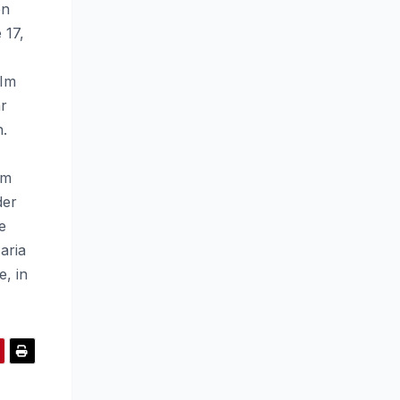
en
 17,
 Im
hr
n.
om
der
e
aria
, in