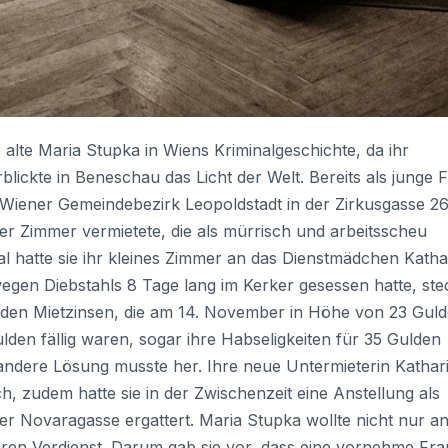
 alte Maria Stupka in Wiens Kriminalgeschichte, da ihr
blickte in Beneschau das Licht der Welt. Bereits als junge 
. Wiener Gemeindebezirk Leopoldstadt in der Zirkusgasse 26
er Zimmer vermietete, die als mürrisch und arbeitsscheu
 hatte sie ihr kleines Zimmer an das Dienstmädchen Katha
wegen Diebstahls 8 Tage lang im Kerker gesessen hatte, ste
eiden Mietzinsen, die am 14. November in Höhe von 23 Gul
en fällig waren, sogar ihre Habseligkeiten für 35 Gulden
 andere Lösung musste her. Ihre neue Untermieterin Kathar
ich, zudem hatte sie in der Zwischenzeit eine Anstellung als
er Novaragasse ergattert. Maria Stupka wollte nicht nur a
ren Verdienst. Darum gab sie vor, dass eine vornehme Frau