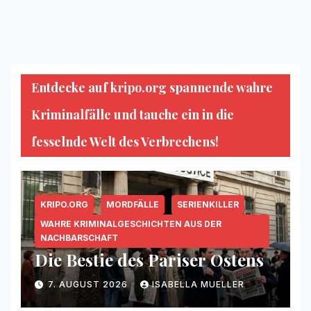
Entdecke auf kripo.org spannende wahre
Kriminalfälle und tauche ein in die
fesselnde Welt des Verbrechens!
KRIPO.ORG
MORDFÄLLE
SERIENKILLER
WAHRE KRIMINALGESCHICHTEN AUS DER
NACHBARSCHAFT
Die Bestie des Pariser Ostens
7. AUGUST 2026
ISABELLA MUELLER