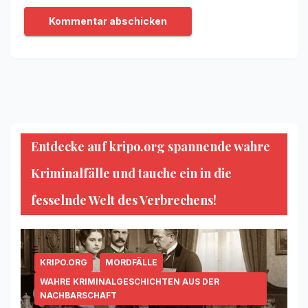
Entdecke auf kripo.org spannende wahre
Kriminalfälle und tauche ein in die
fesselnde Welt des Verbrechens!
KRIPO.ORG
MORDFÄLLE
WAHRE KRIMINALGESCHICHTEN AUS DER
NACHBARSCHAFT