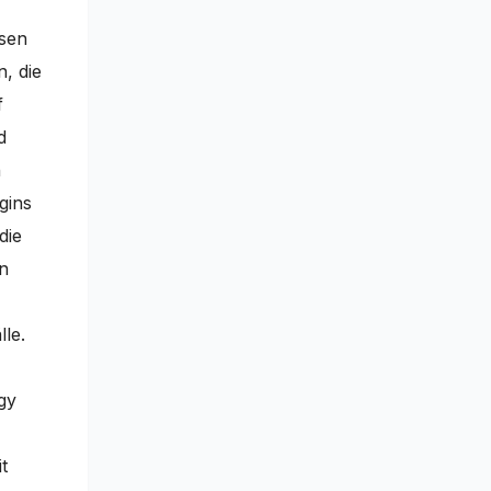
ösen
, die
f
d
n
gins
die
n
lle.
gy
t