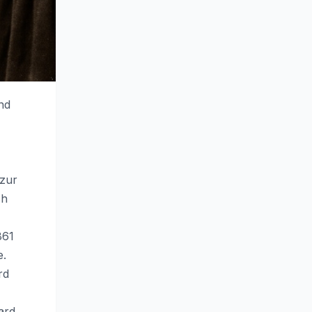
nd
 zur
ch
861
e.
rd
ard