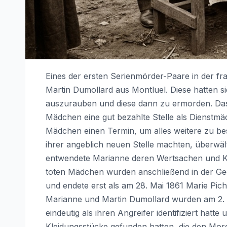
Eines der ersten Serienmörder-Paare in der f
Martin Dumollard aus Montluel. Diese hatten s
auszurauben und diese dann zu ermorden. Da
Mädchen eine gut bezahlte Stelle als Dienstmä
Mädchen einen Termin, um alles weitere zu b
ihrer angeblich neuen Stelle machten, überwält
entwendete Marianne deren Wertsachen und Kle
toten Mädchen wurden anschließend in der Gege
und endete erst als am 28. Mai 1861 Marie Picho
Marianne und Martin Dumollard wurden am 2. 
eindeutig als ihren Angreifer identifiziert ha
Kleidungsstücke gefunden hatten, die den Mo