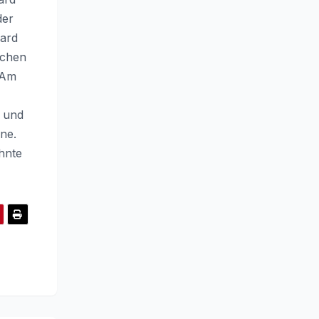
der
lard
schen
 Am
s und
ne.
hnte