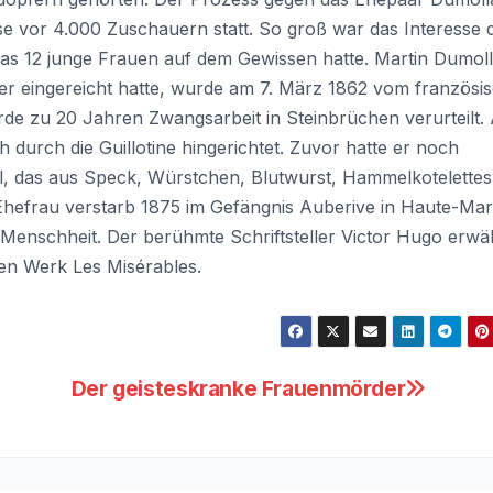
e vor 4.000 Zuschauern statt. So groß war das Interesse 
as 12 junge Frauen auf dem Gewissen hatte. Martin Dumol
 er eingereicht hatte, wurde am 7. März 1862 vom französi
rde zu 20 Jahren Zwangsarbeit in Steinbrüchen verurteilt.
 durch die Guillotine hingerichtet. Zuvor hatte er noch
hl, das aus Speck, Würstchen, Blutwurst, Hammelkotelette
Ehefrau verstarb 1875 im Gefängnis Auberive in Haute-Mar
e Menschheit. Der berühmte Schriftsteller Victor Hugo erwä
en Werk Les Misérables.
Der geisteskranke Frauenmörder