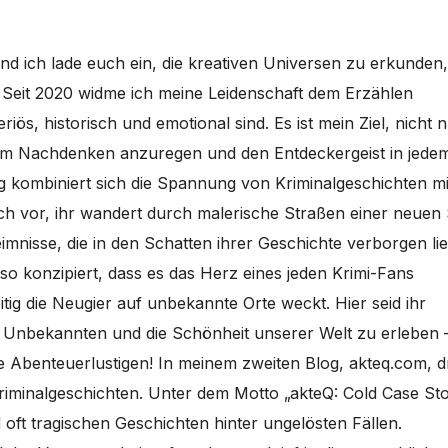
nd ich lade euch ein, die kreativen Universen zu erkunden,
. Seit 2020 widme ich meine Leidenschaft dem Erzählen
iös, historisch und emotional sind. Es ist mein Ziel, nicht 
um Nachdenken anzuregen und den Entdeckergeist in jede
g kombiniert sich die Spannung von Kriminalgeschichten mi
uch vor, ihr wandert durch malerische Straßen einer neuen 
mnisse, die in den Schatten ihrer Geschichte verborgen li
so konzipiert, dass es das Herz eines jeden Krimi-Fans
tig die Neugier auf unbekannte Orte weckt. Hier seid ihr
s Unbekannten und die Schönheit unserer Welt zu erleben 
le Abenteuerlustigen! In meinem zweiten Blog, akteq.com, d
riminalgeschichten. Unter dem Motto „akteQ: Cold Case Sto
 oft tragischen Geschichten hinter ungelösten Fällen.