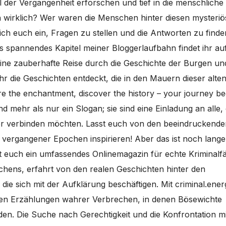
 der Vergangenheit erforschen und tief in die menschliche
wirklich? Wer waren die Menschen hinter diesen mysteri
ich euch ein, Fragen zu stellen und die Antworten zu finden
es spannendes Kapitel meiner Bloggerlaufbahn findet ihr au
 eine zauberhafte Reise durch die Geschichte der Burgen un
hr die Geschichten entdeckt, die in den Mauern dieser alte
e the enchantment, discover the history – your journey be
nd mehr als nur ein Slogan; sie sind eine Einladung an alle, 
er verbinden möchten. Lasst euch von den beeindruckende
 vergangener Epochen inspirieren! Aber das ist noch lange
et euch ein umfassendes Onlinemagazin für echte Kriminalfä
echens, erfahrt von den realen Geschichten hinter den
ie sich mit der Aufklärung beschäftigen. Mit criminal.ener
den Erzählungen wahrer Verbrechen, in denen Bösewichte
rden. Die Suche nach Gerechtigkeit und die Konfrontation mi