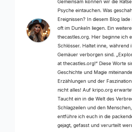
Gemeinsam können wir die Rätsel
Psyche eintauchen. Was geschah 
Ereignissen? In diesem Blog lade 
oft im Dunkeln liegen. Ein weiter
thecastles.org. Hier beginne ich
Schlösser. Haltet inne, während i
Gemäuer verborgen sind. „Explor
at thecastles.org!“ Diese Worte si
Geschichte und Magie miteinand
Erzählungen und der Faszination
nicht alles! Auf kripo.org erwart
Taucht ein in die Welt des Verbr
Schlagzeilen und den Menschen, d
entführe ich euch in die packen
gejagt, gefasst und verurteilt we