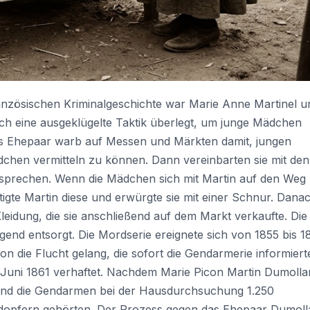
ranzösischen Kriminalgeschichte war Marie Anne Martinel u
ich eine ausgeklügelte Taktik überlegt, um junge Mädchen
s Ehepaar warb auf Messen und Märkten damit, jungen
dchen vermitteln zu können. Dann vereinbarten sie mit den
esprechen. Wenn die Mädchen sich mit Martin auf den Weg
igte Martin diese und erwürgte sie mit einer Schnur. Dana
idung, die sie anschließend auf dem Markt verkaufte. Die
nd entsorgt. Die Mordserie ereignete sich von 1855 bis 1
n die Flucht gelang, die sofort die Gendarmerie informiert
Juni 1861 verhaftet. Nachdem Marie Picon Martin Dumolla
tte und die Gendarmen bei der Hausdurchsuchung 1.250
rdopfern gehörten. Der Prozess gegen das Ehepaar Dumoll