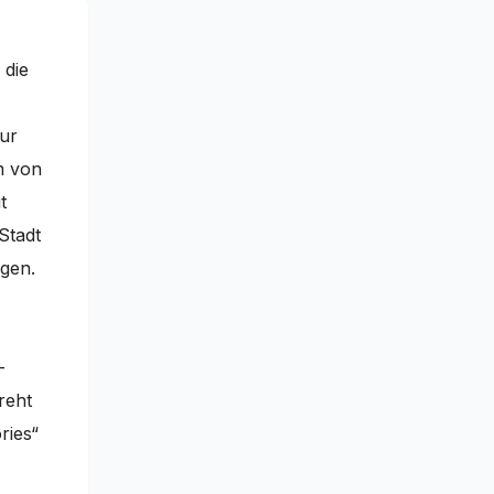
 die
nur
m von
t
Stadt
egen.
–
reht
ries“