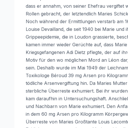
dass er annahm, von seiner Ehefrau vergiftet 
Rollen gebracht, der letztendlich Maries Schick
Noch während der Ermittlungen verstarb am 16
Louise Devailland, die seit 1940 bei Marie un
Grippeepidemie, die in Loudon grassierte, besc
kamen immer wieder Gerüchte auf, dass Marie 
Kriegsgefangenen Adi Dietz pflegte, der auf ihre
Motiv für den wo möglichen Mord an Léon dar
sein. Deshalb wurde im Mai 1949 der Leichnam 
Toxikologe Béroud 39 mg Arsen pro Kilogramm 
tödliche Arsenvergiftung hin. Da Maries Mutt
sterbliche Überreste exhumiert. Bei ihr wurd
kam daraufhin in Untersuchungshaft. Anschließ
und Nachbarn von Marie exhumiert. Den Anfa
in dem 60 mg Arsen pro Kilogramm Körpergewi
Überreste von Maries Großtante Louis Lecomte