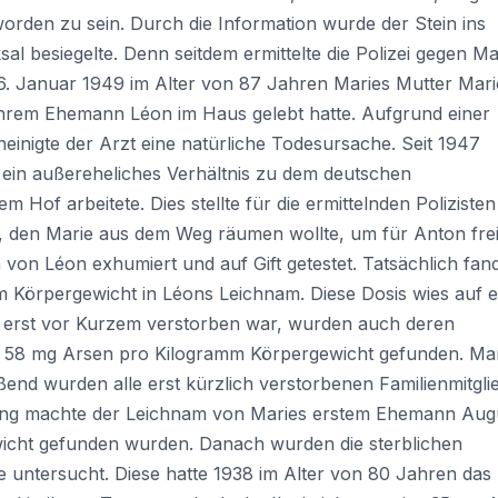
worden zu sein. Durch die Information wurde der Stein ins
sal besiegelte. Denn seitdem ermittelte die Polizei gegen Ma
. Januar 1949 im Alter von 87 Jahren Maries Mutter Mari
d ihrem Ehemann Léon im Haus gelebt hatte. Aufgrund einer
heinigte der Arzt eine natürliche Todesursache. Seit 1947
ein außereheliches Verhältnis zu dem deutschen
m Hof arbeitete. Dies stellte für die ermittelnden Polizisten
, den Marie aus dem Weg räumen wollte, um für Anton fre
von Léon exhumiert und auf Gift getestet. Tatsächlich fan
Körpergewicht in Léons Leichnam. Diese Dosis wies auf e
er erst vor Kurzem verstorben war, wurden auch deren
en 58 mg Arsen pro Kilogramm Körpergewicht gefunden. Ma
end wurden alle erst kürzlich verstorbenen Familienmitgli
ng machte der Leichnam von Maries erstem Ehemann Aug
cht gefunden wurden. Danach wurden die sterblichen
 untersucht. Diese hatte 1938 im Alter von 80 Jahren das