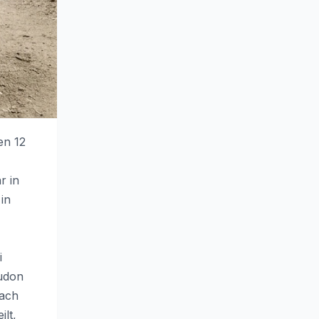
en 12
r in
in
i
oudon
nach
lt,