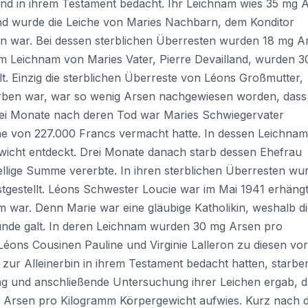
end in ihrem Testament bedacht. Ihr Leichnam wies 35 mg 
nd wurde die Leiche von Maries Nachbarn, dem Konditor
ben war. Bei dessen sterblichen Überresten wurden 18 mg A
m Leichnam von Maries Vater, Pierre Devailland, wurden 
t. Einzig die sterblichen Überreste von Léons Großmutter,
rben war, war so wenig Arsen nachgewiesen worden, dass
wei Monate nach deren Tod war Maries Schwiegervater
me von 227.000 Francs vermacht hatte. In dessen Leichnam
cht entdeckt. Drei Monate danach starb dessen Ehefrau
ellige Summe vererbte. In ihren sterblichen Überresten wu
gestellt. Léons Schwester Loucie war im Mai 1941 erhängt
war. Denn Marie war eine gläubige Katholikin, weshalb d
ünde galt. In deren Leichnam wurden 30 mg Arsen pro
ons Cousinen Pauline und Virginie Lalleron zu diesen vo
ur Alleinerbin in ihrem Testament bedacht hatten, starbe
ung und anschließende Untersuchung ihrer Leichen ergab, 
mg Arsen pro Kilogramm Körpergewicht aufwies. Kurz nach