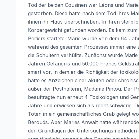
Tod der beiden Cousinen war Léons und Maries
gestorben. Diese hatte nach dem Tod ihres Ma
ihnen ihr Haus überschrieben. In ihren sterb
Körpergewicht gefunden worden. Es kam zum P
Poitiers startete. Marie wurde von dem 64 Jahr
während des gesamten Prozesses immer eine sc
die Schultern verhüllte. Zunächst wurde Mar
Jahren Gefängnis und 50.000 Francs Geldstrafe
smart vor, in dem er die Richtigkeit der toxik
hatte es Anzeichen einer akuten oder chronis
außer der Posthalterin, Madame Pintou. Der Pro
beauftragte nun erneut 4 Toxikologen und Ger
Jahre und erwiesen sich als recht schwierig.
Toten in ein gemeinschaftliches Grab gelegt w
Bérouds. Aber Maries Anwalt hatte währenddes
den Grundlagen der Untersuchungsmethoden de