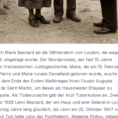
ich Marie Besnard als die Giftmörderin von Loudon, die weg
ll, angeklagt wurde. Der Mordprozess, der fast 10 Jahre
r französischen Justizgeschichte. Marie, die am 15. Februa
 Pierre und Marie-Louise Devailland geboren wurde, wuchs 
ch dem Ende des Ersten Weltkrieges ihren Cousin Auguste
 de Saint-Martin, um dieses als Hausmeister-Ehepaar zu
guste. Als Todesursache gab der Arzt Tuberkulose an. Zwe
r 1929 Léon Besnard, der ein Haus und eine Seilerei in L
anzig Jahre lang glücklich, bis Léon am 25. Oktober 1947 
m Tod hatte Léon der Posthalterin, Madame Pintou, mitgetei