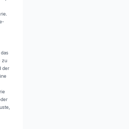
rie.
e-
 das
i zu
d der
ine
rie
eder
uste,