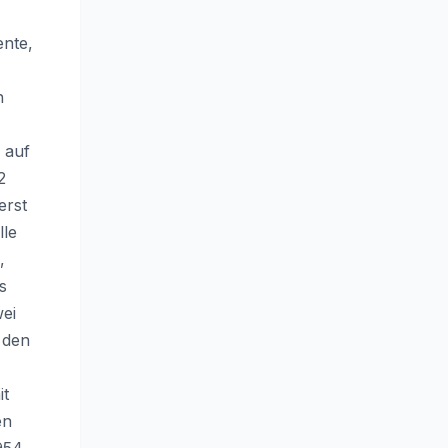
ente,
n
 auf
2
erst
lle
,
s
ei
 den
it
en