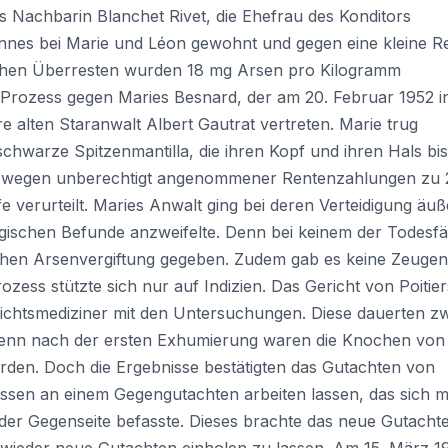
 Nachbarin Blanchet Rivet, die Ehefrau des Konditors
nnes bei Marie und Léon gewohnt und gegen eine kleine R
lichen Überresten wurden 18 mg Arsen pro Kilogramm
rozess gegen Maries Besnard, der am 20. Februar 1952 i
e alten Staranwalt Albert Gautrat vertreten. Marie trug
hwarze Spitzenmantilla, die ihren Kopf und ihren Hals bis
ie wegen unberechtigt angenommener Rentenzahlungen zu 
 verurteilt. Maries Anwalt ging bei deren Verteidigung äuß
ologischen Befunde anzweifelte. Denn bei keinem der Todesfä
chen Arsenvergiftung gegeben. Zudem gab es keine Zeugen
zess stützte sich nur auf Indizien. Das Gericht von Poitier
ichtsmediziner mit den Untersuchungen. Diese dauerten zw
 Denn nach der ersten Exhumierung waren die Knochen von
orden. Doch die Ergebnisse bestätigten das Gutachten von
sen an einem Gegengutachten arbeiten lassen, das sich m
r Gegenseite befasste. Dieses brachte das neue Gutacht