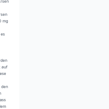
Arsen
rsen
30 mg
 es
rden
 auf
iese
r den
n
dass
 dem