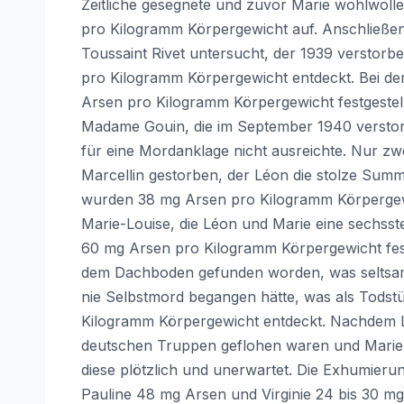
Zeitliche gesegnete und zuvor Marie wohlwoll
pro Kilogramm Körpergewicht auf. Anschließe
Toussaint Rivet untersucht, der 1939 verstor
pro Kilogramm Körpergewicht entdeckt. Bei de
Arsen pro Kilogramm Körpergewicht festgestell
Madame Gouin, die im September 1940 versto
für eine Mordanklage nicht ausreichte. Nur z
Marcellin gestorben, der Léon die stolze Sum
wurden 38 mg Arsen pro Kilogramm Körpergewi
Marie-Louise, die Léon und Marie eine sechsst
60 mg Arsen pro Kilogramm Körpergewicht fest
dem Dachboden gefunden worden, was seltsam 
nie Selbstmord begangen hätte, was als Todst
Kilogramm Körpergewicht entdeckt. Nachdem Lé
deutschen Truppen geflohen waren und Marie z
diese plötzlich und unerwartet. Die Exhumier
Pauline 48 mg Arsen und Virginie 24 bis 30 