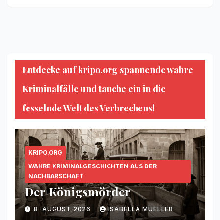
Entdecke auf kripo.org spannende wahre
Kriminalfälle und tauche ein in die
fesselnde Welt des Verbrechens!
KRIPO.ORG
WAHRE KRIMINALGESCHICHTEN AUS DER
NACHBARSCHAFT
Der Königsmörder
8. AUGUST 2026
ISABELLA MUELLER