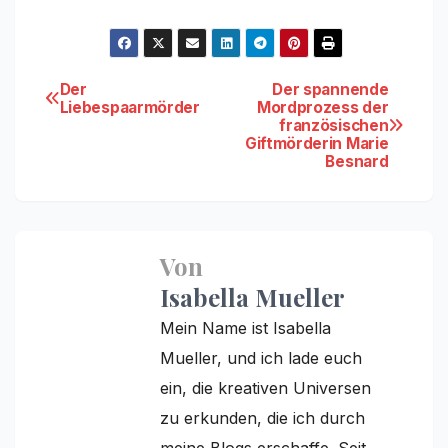
Beitragsnavigation
Der
Der spannende
Liebespaarmörder
Mordprozess der
französischen
Giftmörderin Marie
Besnard
Von
Isabella Mueller
Mein Name ist Isabella
Mueller, und ich lade euch
ein, die kreativen Universen
zu erkunden, die ich durch
meine Blogs erschaffe. Seit