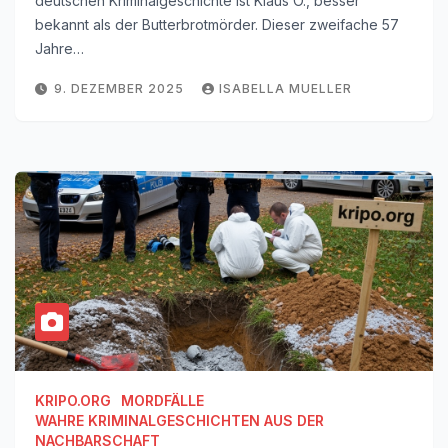
deutschen Kriminalgeschichte ist Klaus O., besser
bekannt als der Butterbrotmörder. Dieser zweifache 57
Jahre…
9. DEZEMBER 2025
ISABELLA MUELLER
KRIPO.ORG
MORDFÄLLE
WAHRE KRIMINALGESCHICHTEN AUS DER
NACHBARSCHAFT